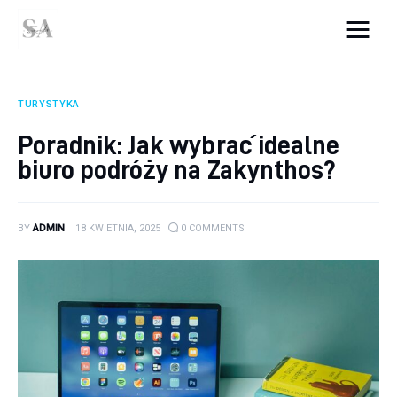
srebro-art.pl
TURYSTYKA
Wnętrza
Poradnik: Jak wybrać idealne
biuro podróży na Zakynthos?
Uroda
Zdrowie
BY
ADMIN
18 KWIETNIA, 2025
0
COMMENTS
Kunchnia i kulinaria
Więcej