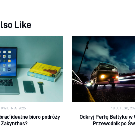
lso Like
 KWIETNIA, 2025
18 LUTEGO, 20
brać idealne biuro podróży
Odkryj Perłę Bałtyku w
 Zakynthos?
Przewodnik po Św