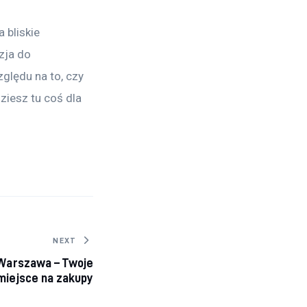
 bliskie 
zja do 
ględu na to, czy 
iesz tu coś dla 
NEXT
 Warszawa – Twoje
miejsce na zakupy