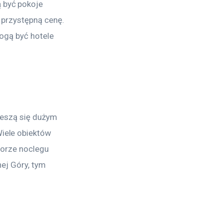
być pokoje 
 przystępną cenę. 
ogą być hotele 
ieszą się dużym 
iele obiektów 
borze noclegu 
nej Góry, tym 