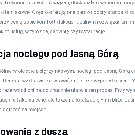
cych ekonomicznych rozwiązań, doskonałym wyborem mogą 
i letniskowe. Często oferują one bardzo dobry standard za
którzy cenią sobie komfort i luksus, idealnym rozwiązaniem m
kiet usług, w tym spa, siłownię czy restauracje.
ja noclegu pod Jasną Górą
ólnie w okresie pielgrzymkowym, noclegi pod Jasną Górą c
. Dlatego warto zarezerwować miejsce z wyprzedzeniem. W
 rezerwacji online, co znacznie ułatwia ten proces. Przy wy
ę nie tylko na cenę, ale także na lokalizację – im bliżej Jas
m dotrzeć na miejsce.
owanie z duszą