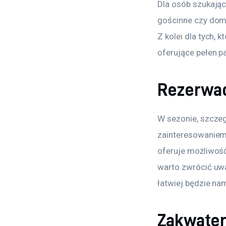
Dla osób szukają
gościnne czy domk
Z kolei dla tych, 
oferujące pełen pa
Rezerwac
W sezonie, szczeg
zainteresowaniem
oferuje możliwość
warto zwrócić uwag
łatwiej będzie na
Zakwater