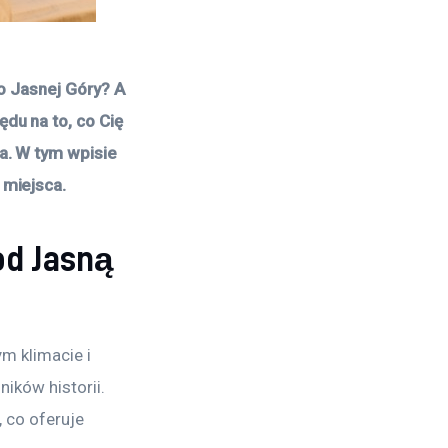
o Jasnej Góry? A 
u na to, co Cię 
. W tym wpisie 
 miejsca.
od Jasną
m klimacie i 
ików historii. 
 co oferuje 