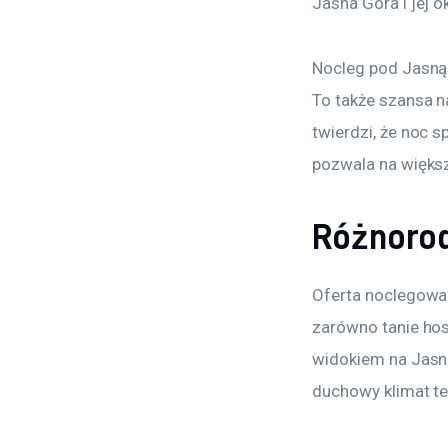
Jasna Góra i jej o
Nocleg pod Jasną 
To także szansa n
twierdzi, że noc 
pozwala na większ
Różnorod
Oferta noclegowa 
zarówno tanie host
widokiem na Jasną
duchowy klimat te