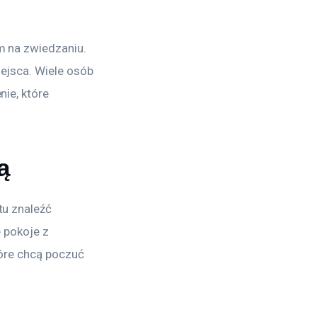
 na zwiedzaniu. 
ejsca. Wiele osób 
ie, które 
ą
u znaleźć 
 pokoje z 
óre chcą poczuć 