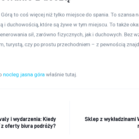
órą to coś więcej niż tylko miejsce do spania. To szansa na
ią i duchowością, które są żywe w tym miejscu. To także oka
enerowania sił, zarówno fizycznych, jak i duchowych. Bez wz
m, turystą, czy po prostu przechodniem – z pewnością znajdz
o 
nocleg jasna góra
 właśnie tutaj. 
a wpisu
valy i wydarzenia: Kiedy
Sklep z wykładzinami
z oferty biura podróży?