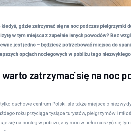
 kiedyś, gdzie zatrzymać się na noc podczas pielgrzymki d
zytę w tym miejscu z zupełnie innych powodów? Bez względ
ewne jest jedno – będziesz potrzebować miejsca do spania
lepszych opcjach noclegowych w pobliżu tego niezwykłego
 warto zatrzymać się na noc p
tylko duchowe centrum Polski, ale także miejsce o niezwykły
Każdego roku przyciąga tysiące turystów, pielgrzymów i miłośn
uje się na nocleg w pobliżu, aby móc w pełni cieszyć się tym,