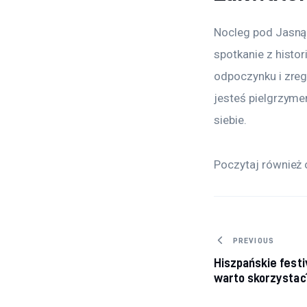
Nocleg pod Jasną G
spotkanie z histor
odpoczynku i zreg
jesteś pielgrzyme
siebie.
Poczytaj również 
Nawigacj
PREVIOUS
Hiszpańskie festi
warto skorzystać 