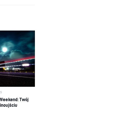
25
 Weekend: Twój
inoujściu