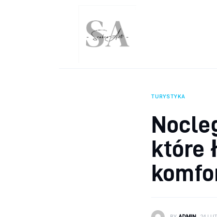
Wnętrza
Uroda
Zdrowie
Kunchnia i kulinaria
TURYSTYKA
Więcej
Nocleg
które 
komfo
BY
ADMIN
24 LU