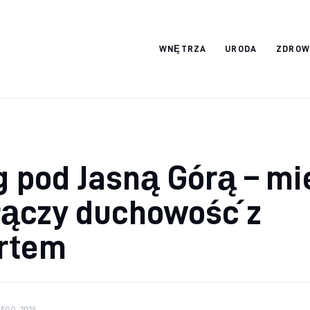
srebro-art.pl
WNĘTRZA
URODA
ZDROW
 pod Jasną Górą – mi
łączy duchowość z
rtem
TEGO, 2025