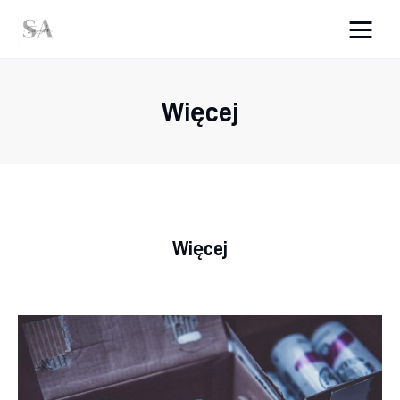
srebro-art.pl
Więcej
Wnętrza
Uroda
Zdrowie
Więcej
Kunchnia i kulinaria
Więcej