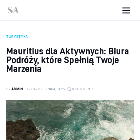
srebro-art.pl
TURYSTYKA
Wnętrza
Mauritius dla Aktywnych: Biura
Podróży, które Spełnią Twoje
Uroda
Marzenia
Zdrowie
Kunchnia i kulinaria
BY
ADMIN
17 PAŹDZIERNIKA, 2025
0
COMMENTS
Więcej