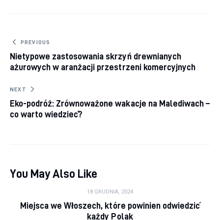
Nawigacja wpisu
PREVIOUS
Nietypowe zastosowania skrzyń drewnianych
ażurowych w aranżacji przestrzeni komercyjnych
NEXT
Eko-podróż: Zrównoważone wakacje na Malediwach –
co warto wiedzieć?
You May Also Like
18 GRUDNIA, 2024
Miejsca we Włoszech, które powinien odwiedzić
każdy Polak