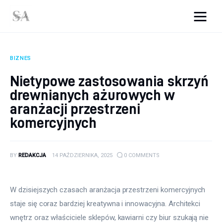
srebro-art.pl
BIZNES
Wnętrza
Nietypowe zastosowania skrzyń
drewnianych ażurowych w
Uroda
aranżacji przestrzeni
Zdrowie
komercyjnych
Kunchnia i kulinaria
BY
REDAKCJA
14 PAŹDZIERNIKA, 2025
0
COMMENTS
Więcej
W dzisiejszych czasach aranżacja przestrzeni komercyjnych 
staje się coraz bardziej kreatywna i innowacyjna. Architekci 
wnętrz oraz właściciele sklepów, kawiarni czy biur szukają nie 