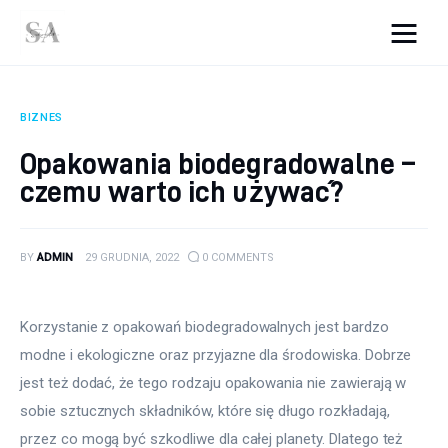
srebro-art.pl
BIZNES
Wnętrza
Opakowania biodegradowalne –
czemu warto ich używać?
Uroda
Zdrowie
BY
ADMIN
29 GRUDNIA, 2022
0
COMMENTS
Kunchnia i kulinaria
Korzystanie z opakowań biodegradowalnych jest bardzo 
Więcej
modne i ekologiczne oraz przyjazne dla środowiska. Dobrze 
jest też dodać, że tego rodzaju opakowania nie zawierają w 
sobie sztucznych składników, które się długo rozkładają, 
przez co mogą być szkodliwe dla całej planety. Dlatego też 