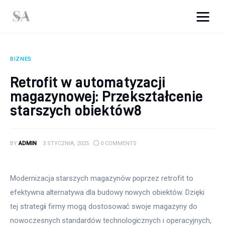
srebro-art.pl
BIZNES
Wnętrza
Retrofit w automatyzacji
magazynowej: Przekształcenie
Uroda
starszych obiektów8
Zdrowie
Kunchnia i kulinaria
BY
ADMIN
3 STYCZNIA, 2025
0
COMMENTS
Więcej
Modernizacja starszych magazynów poprzez retrofit to 
efektywna alternatywa dla budowy nowych obiektów. Dzięki 
tej strategii firmy mogą dostosować swoje magazyny do 
nowoczesnych standardów technologicznych i operacyjnych, 