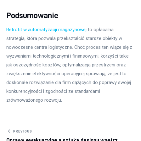
Podsumowanie
Retrofit w automatyzacji magazynowej
 to opłacalna 
strategia, która pozwala przekształcić starsze obiekty w 
nowoczesne centra logistyczne. Choć proces ten wiąże się z 
wyzwaniami technologicznymi i finansowymi, korzyści takie 
jak oszczędność kosztów, optymalizacja przestrzeni oraz 
zwiększenie efektywności operacyjnej sprawiają, że jest to 
doskonałe rozwiązanie dla firm dążących do poprawy swojej 
konkurencyjności i zgodności ze standardami 
zrównoważonego rozwoju.
Nawigacja wpisu
PREVIOUS
Oprawy ewakuacyjne a sztuka designu wnętrz