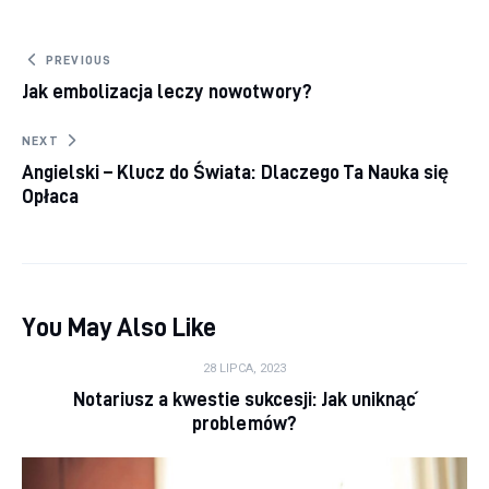
Nawigacja wpisu
PREVIOUS
Jak embolizacja leczy nowotwory?
NEXT
Angielski – Klucz do Świata: Dlaczego Ta Nauka się
Opłaca
You May Also Like
28 LIPCA, 2023
Notariusz a kwestie sukcesji: Jak uniknąć
problemów?