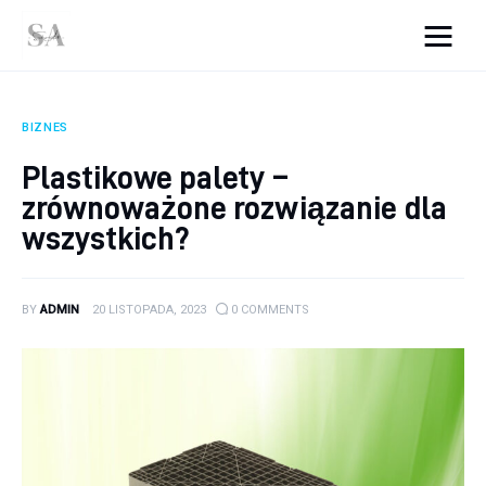
srebro-art.pl
BIZNES
Wnętrza
Plastikowe palety –
zrównoważone rozwiązanie dla
Uroda
wszystkich?
Zdrowie
Kunchnia i kulinaria
BY
ADMIN
20 LISTOPADA, 2023
0
COMMENTS
Więcej