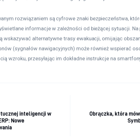
nym rozwiązaniem są cyfrowe znaki bezpieczeństwa, któr
ietlane informacje w zależności od bieżącej sytuacji. Na p
ą wskazywać alternatywne trasy ewakuacji, omijając obszar
onów (sygnałów nawigacyjnych) może również wspierać oso
ią wzroku, przesyłając im dokładne instrukcje na smartfo
a wpisu
ucznej inteligencji w
Obrączka, która mówi
ERP: Nowe
Symb
wania