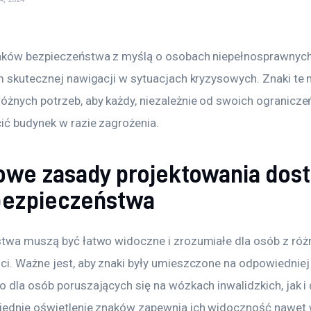
aków bezpieczeństwa z myślą o osobach niepełnosprawnych
m skutecznej nawigacji w sytuacjach kryzysowych. Znaki te
żnych potrzeb, aby każdy, niezależnie od swoich ogranicze
ić budynek w razie zagrożenia. 
we zasady projektowania dos
bezpieczeństwa
twa muszą być łatwo widoczne i zrozumiałe dla osób z róż
i. Ważne jest, aby znaki były umieszczone na odpowiedniej
 dla osób poruszających się na wózkach inwalidzkich, jak i 
iednie oświetlenie znaków zapewnia ich widoczność nawet 