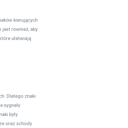
aków kierujących 
est również, aby 
które ułatwiają 
h. Dlatego znaki 
e sygnały 
aki były 
rze oraz schody.