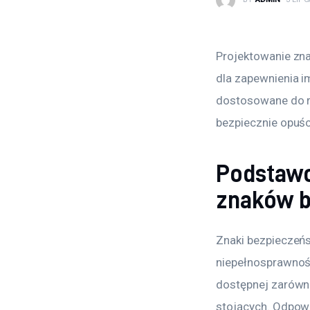
Projektowanie zn
dla zapewnienia i
dostosowane do ró
bezpiecznie opuśc
Podstawo
znaków 
Znaki bezpieczeńs
niepełnosprawnośc
dostępnej zarówno
stojących. Odpow