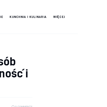
IE
KUNCHNIA I KULINARIA
WIĘCEJ
sób
ność i
0
COMMENTS