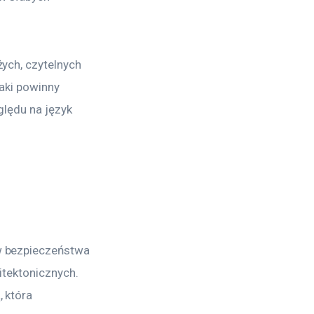
ych, czytelnych 
aki powinny 
lędu na język 
w bezpieczeństwa 
itektonicznych. 
 która 