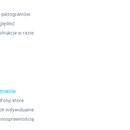
m piktogramów 
ględnić 
trukcje w razie 
 znaków 
fony, które 
ch indywidualne 
ełnosprawnością 