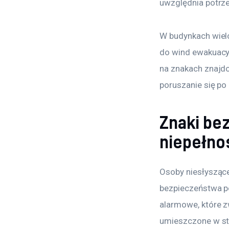
uwzględnia potrze
W budynkach wiel
do wind ewakuacy
na znakach znajdow
poruszanie się po
Znaki be
niepełno
Osoby niesłyszące
bezpieczeństwa po
alarmowe, które z
umieszczone w str