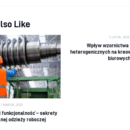
lso Like
5 LIPCA, 2025
Wpływ wzornictwa 
heterogenicznych na kreo
biurowyc
17 MARCA, 2025
i funkcjonalność – sekrety
lnej odzieży roboczej