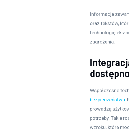
Informacje zawart
oraz tekstów, któ
technologię ekran
zagrożenia.
Integrac
dostępn
Współczesne techn
bezpieczeństwa
.
prowadzą użytkown
potrzeby. Takie r
wzroku, które mo