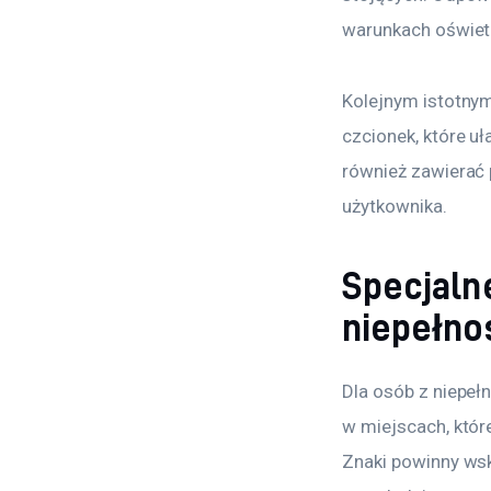
warunkach oświet
Kolejnym istotnym
czcionek, które u
również zawierać 
użytkownika.
Specjaln
niepełno
Dla osób z niepe
w miejscach, któr
Znaki powinny wsk