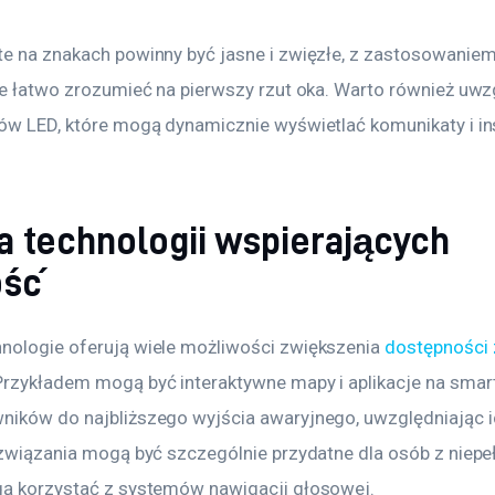
e na znakach powinny być jasne i zwięzłe, z zastosowanie
re łatwo zrozumieć na pierwszy rzut oka. Warto również uwz
ów LED, które mogą dynamicznie wyświetlać komunikaty i ins
ja technologii wspierających
ość
ologie oferują wiele możliwości zwiększenia 
dostępności
 Przykładem mogą być interaktywne mapy i aplikacje na smart
ików do najbliższego wyjścia awaryjnego, uwzględniając i
ozwiązania mogą być szczególnie przydatne dla osób z niep
gą korzystać z systemów nawigacji głosowej.