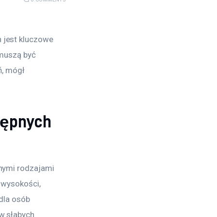
 jest kluczowe 
 muszą być 
ń, mógł 
tępnych
nymi rodzajami 
 wysokości, 
dla osób 
w słabych 