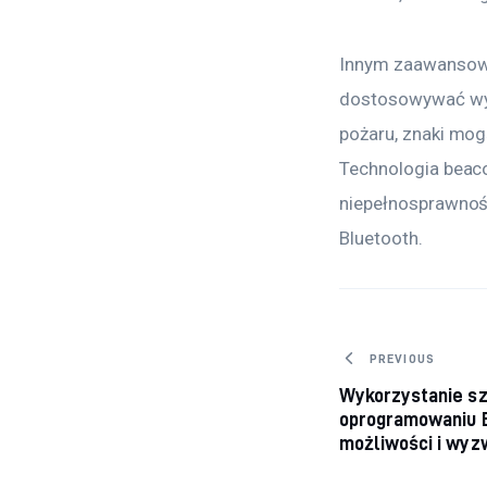
Innym zaawansowa
dostosowywać wyśw
pożaru, znaki mog
Technologia beac
niepełnosprawnośc
Bluetooth.
Nawigacj
PREVIOUS
Wykorzystanie szt
oprogramowaniu 
możliwości i wyz