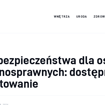
srebro-art.pl
WNĘTRZA
URODA
ZDROW
bezpieczeństwa dla o
łnosprawnych: dostęp
ktowanie
A, 2024