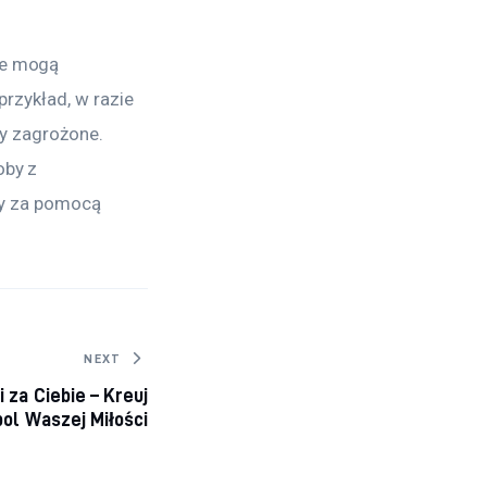
e mogą 
rzykład, w razie 
y zagrożone. 
by z 
ny za pomocą 
NEXT
 za Ciebie – Kreuj
ol Waszej Miłości