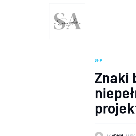
Wnętrza
Uroda
Zdrowie
Kunchnia i kulinaria
BHP
Więcej
Znaki 
niepe
proje
BY
ADMIN
3 LIPC